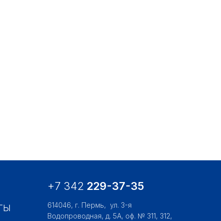
+7 342
229-37-35
614046, г. Пермь,
ул. 3-я
ТЫ
Водопроводная, д. 5А, оф. № 311, 312,