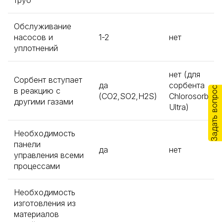
труб
Обслуживание
насосов и
1-2
нет
уплотнений
нет (для
Сорбент вступает
да
сорбента
Задать вопрос
в реакцию с
(СО2,SO2,H2S)
Chlorosorb
другими газами
Ultra)
Необходимость
панели
да
нет
управления всеми
процессами
Необходимость
изготовления из
материалов