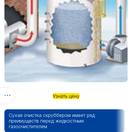
Узнать цену
Сухая очистка скруббером имеет ряд
преимуществ перед жидкостным
газоочистителем