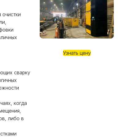
 очистки
ли,
ифовки
зличных
Узнать цену
яющих сварку
огичных
можности
чаях, когда
змещения,
ов, либо в
астками