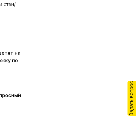
и стен/
ветят на
ржку по
Задать вопрос
Опросный