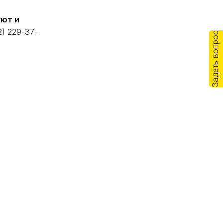
уют и
) 229-37-
Задать вопрос