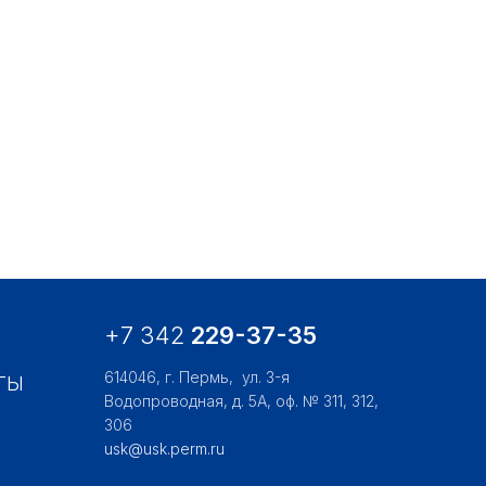
+7 342
229-37-35
614046, г. Пермь,
ул. 3-я
ТЫ
Водопроводная, д. 5А, оф. № 311, 312,
306
usk@usk.perm.ru