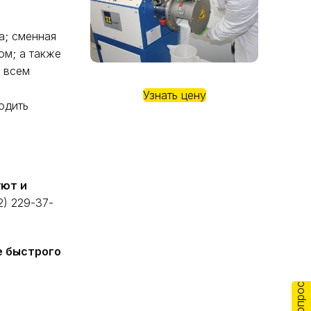
й
а; сменная
ом; а также
 всем
Узнать цену
одить
уют и
) 229-37-
е быстрого