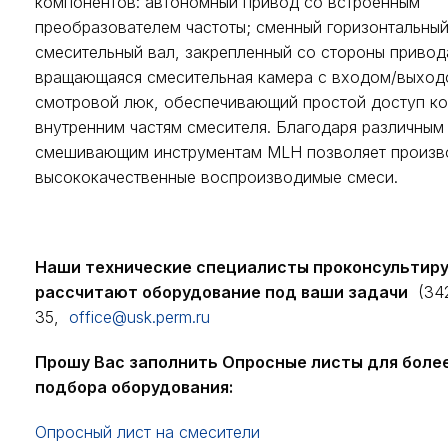
компонентов: автономный привод со встроенным
преобразователем частоты; сменный горизонтальны
смесительный вал, закрепленный со стороны привод
вращающаяся смесительная камера с входом/выход
смотровой люк, обеспечивающий простой доступ ко
внутренним частям смесителя. Благодаря различным
смешивающим инструментам MLH позволяет произв
высококачественные воспроизводимые смеси.
Наши технические специалисты проконсультир
рассчитают оборудование под ваши задачи
(342
35,
office@usk.perm.ru
Прошу Вас заполнить Опросные листы для боле
подбора оборудования:
Опросный лист на смесители