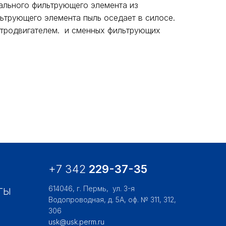
ального фильтрующего элемента из
ьтрующего элемента пыль оседает в силосе.
ктродвигателем. и сменных фильтрующих
+7 342
229-37-35
614046, г. Пермь,
ул. 3-я
ТЫ
Водопроводная, д. 5А, оф. № 311, 312,
306
usk@usk.perm.ru