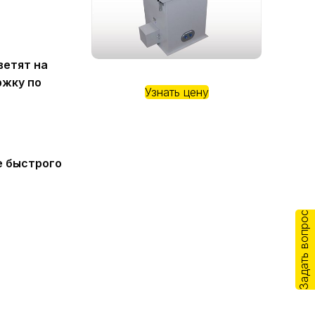
ветят на
ржку по
Узнать цену
е быстрого
Задать вопрос