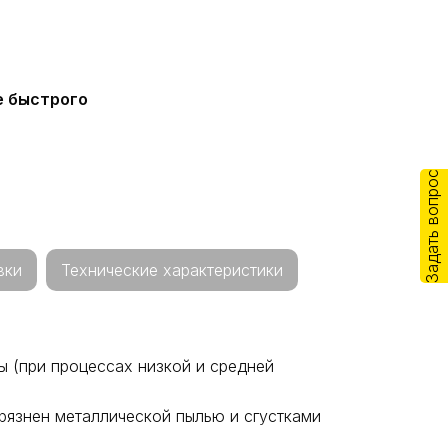
е быстрого
Задать вопрос
вки
Технические характеристики
ы (при процессах низкой и средней
рязнен металлической пылью и сгустками