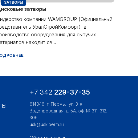
ЗАТВОРЫ
исковые затворы
идерство компании WAMGROUP (Официальный
редставитель УралСтройКомфорт) в
роизводстве оборудования для сыпучих
атериалов находит св...
ОДРОБНЕЕ
+7 342
229-37-35
614046, г. Пермь,
ул. 3-я
ТЫ
Водопроводная, д. 5А, оф. № 311, 312,
306
usk@usk.perm.ru
Обратная связь