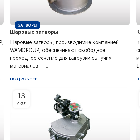
ЗАТВОРЫ
Шаровые затворы
К
P,
Шаровые затворы, производимые компанией
К
WAMGROUP, обеспечивают свободное
с
проходное сечение для выгрузки сыпучих
м
материалов. ...
ф
ПОДРОБНЕЕ
П
13
ИЮЛ