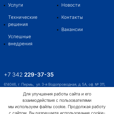
Услуги
Новости
Технические
Контакты
решения
Вакансии
Успешные
внедрения
+7 342
229-37-35
614046, г. Пермь,
ул. 3-я Водопроводная, д. 5А, оф. № 311,
312, 306
Для улучшения работы сайта и его
usk@usk.perm.ru
взаимодействия с пользователями
Обратная связь
мы используем файлы cookie. Продолжая работу
с сайтом, Вы разрешаете использование cookie-