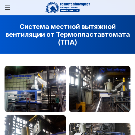
Система местной вытяжной
вентиляции от Термопластавтомата
(ТПА)