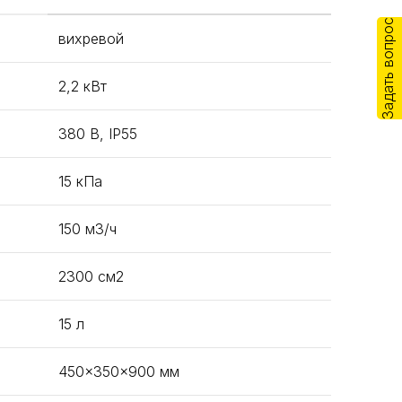
Задать вопрос
вихревой
2,2 кВт
380 В, IP55
15 кПа
150 м3/ч
2300 см2
15 л
450x350x900 мм