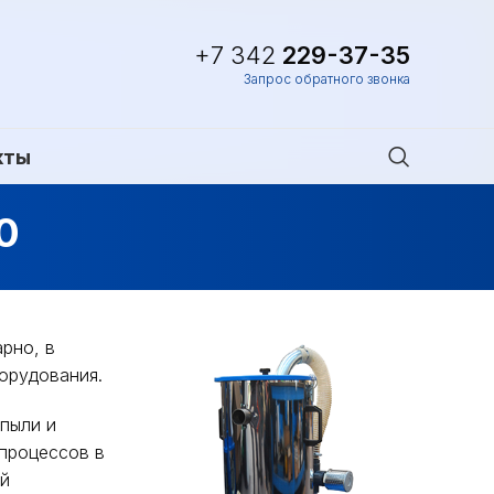
+7 342
229-37-35
Запрос обратного звонка
кты
0
рно, в
орудования.
 пыли и
 процессов в
ой