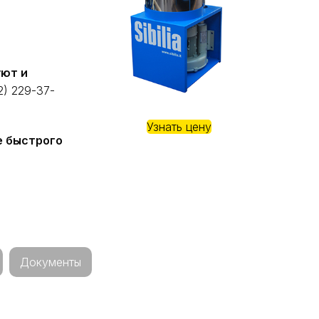
уют и
) 229-37-
Узнать цену
е быстрого
Документы