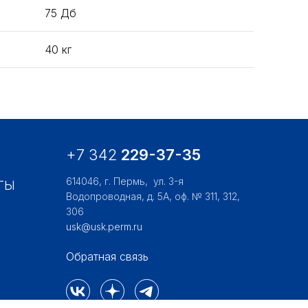
75 Дб
40 кг
+7 342
229-37-35
614046, г. Пермь,
ул. 3-я
ТЫ
Водопроводная, д. 5А, оф. № 311, 312,
306
usk@usk.perm.ru
Обратная связь