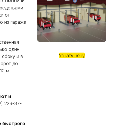
 автомобили
средствами
и от
о из гаража
ственная
ько один
Узнать цену
 сбоку и в
ворот до
10 м.
уют и
) 229-37-
е быстрого