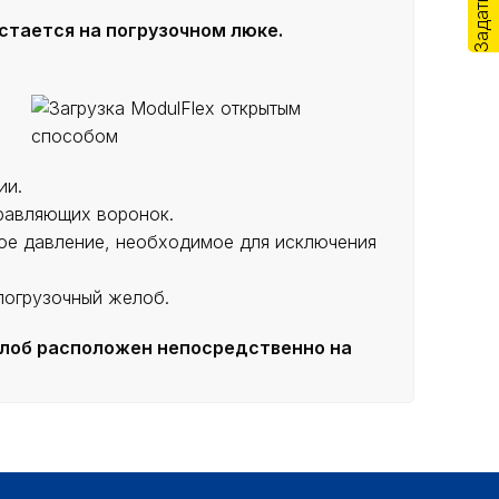
стается на погрузочном люке.
ии.
правляющих воронок.
ное давление, необходимое для исключения
погрузочный желоб.
елоб расположен непосредственно на