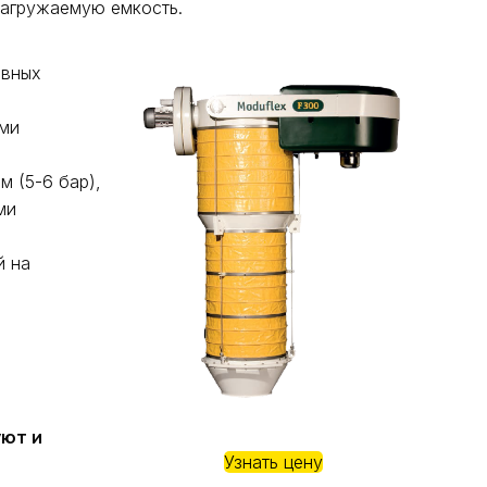
загружаемую емкость.
овных
ыми
м (5-6 бар),
ми
й на
уют и
Узнать цену