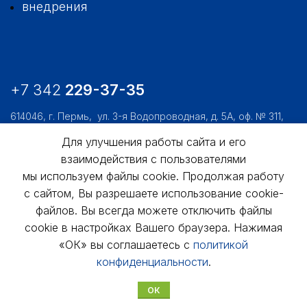
внедрения
+7 342
229-37-35
614046, г. Пермь,
ул. 3-я Водопроводная, д. 5А, оф. № 311,
312, 306
Для улучшения работы сайта и его
usk@usk.perm.ru
взаимодействия с пользователями
Обратная связь
мы используем файлы cookie. Продолжая работу
с сайтом, Вы разрешаете использование cookie-
файлов. Вы всегда можете отключить файлы
cookie в настройках Вашего браузера. Нажимая
«ОК» вы соглашаетесь с
политикой
конфиденциальности
.
© АО «УралСтройКомфорт», 1998 - 2025г.
ОК
Политика конфиденциальности