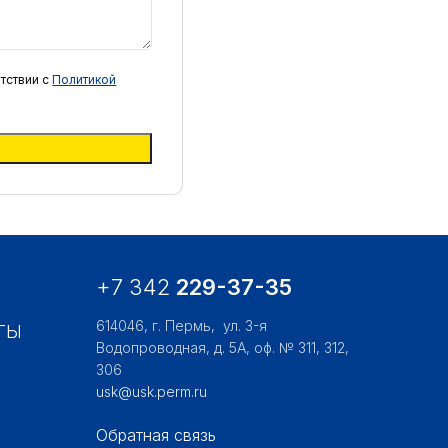
тствии с
Политикой
+7 342
229-37-35
614046, г. Пермь,
ул. 3-я
ТЫ
Водопроводная, д. 5А, оф. № 311, 312,
306
usk@usk.perm.ru
Обратная связь