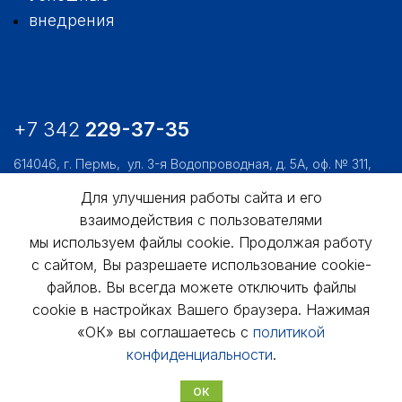
внедрения
+7 342
229-37-35
614046, г. Пермь,
ул. 3-я Водопроводная, д. 5А, оф. № 311,
312, 306
Для улучшения работы сайта и его
usk@usk.perm.ru
взаимодействия с пользователями
Обратная связь
мы используем файлы cookie. Продолжая работу
с сайтом, Вы разрешаете использование cookie-
файлов. Вы всегда можете отключить файлы
cookie в настройках Вашего браузера. Нажимая
«ОК» вы соглашаетесь с
политикой
конфиденциальности
.
© АО «УралСтройКомфорт», 1998 - 2025г.
ОК
Политика конфиденциальности