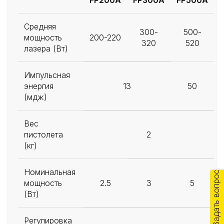
FP200A
FP300A
FP500A
Средняя
300-
500-
мощность
200-220
320
520
лазера (Вт)
Импульсная
энергия
13
50
(мдж)
Вес
пистолета
2
(кг)
Номинальная
Задать вопрос
мощность
2.5
3
5
(Вт)
Регулировка