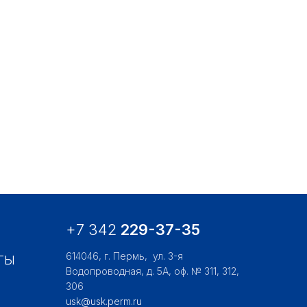
+7 342
229-37-35
614046, г. Пермь,
ул. 3-я
ТЫ
Водопроводная, д. 5А, оф. № 311, 312,
306
usk@usk.perm.ru