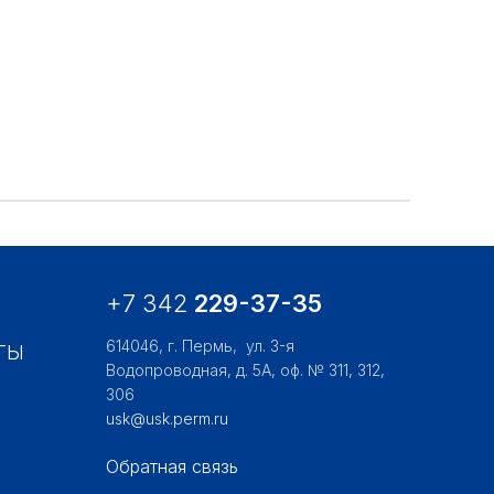
+7 342
229-37-35
614046, г. Пермь,
ул. 3-я
ТЫ
Водопроводная, д. 5А, оф. № 311, 312,
306
usk@usk.perm.ru
Обратная связь