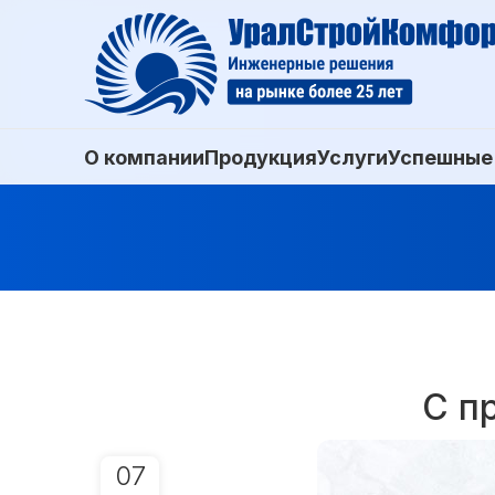
О компании
Продукция
Услуги
Успешные
С п
07