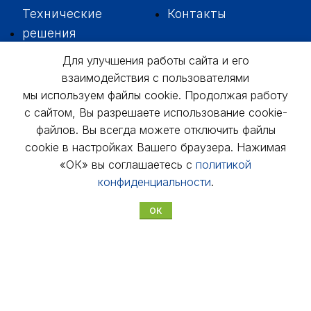
Технические
Контакты
решения
Вакансии
Для улучшения работы сайта и его
Успешные
взаимодействия с пользователями
внедрения
мы используем файлы cookie. Продолжая работу
с сайтом, Вы разрешаете использование cookie-
файлов. Вы всегда можете отключить файлы
cookie в настройках Вашего браузера. Нажимая
«ОК» вы соглашаетесь с
политикой
+7 342
229-37-35
конфиденциальности
.
614046, г. Пермь,
ул. 3-я Водопроводная, д. 5А, оф. № 311,
ОК
312, 306
usk@usk.perm.ru
Обратная связь