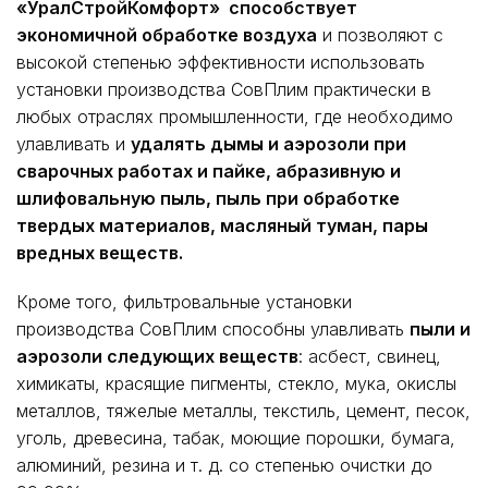
«УралСтройКомфорт» способствует
экономичной обработке воздуха
и позволяют с
высокой степенью эффективности использовать
установки производства СовПлим практически в
любых отраслях промышленности, где необходимо
улавливать и
удалять дымы и аэpозоли пpи
сваpочных pаботах и пайке, абpазивную и
шлифовальную пыль, пыль пpи обpаботке
твеpдых матеpиалов, масляный туман, паpы
вpедных веществ.
Кроме того, фильтровальные установки
производства СовПлим способны улавливать
пыли и
аэрозоли следующих веществ
: асбест, свинец,
химикаты, красящие пигменты, стекло, мука, окислы
металлов, тяжелые металлы, текстиль, цемент, песок,
уголь, древесина, табак, моющие порошки, бумага,
алюминий, резина и т. д. со степенью очистки до