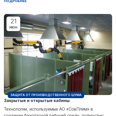
ПОДРОБНЕЕ
21
ИЮН
ЗАЩИТА ОТ ПРОИЗВОДСТВЕННОГО ШУМА
Закрытые и открытые кабины
Технологии, используемые АО «СовПлим» в
создании безопасной рабочей среды, полностью