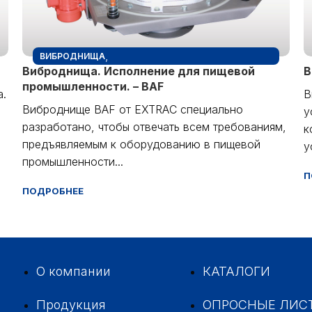
,
ВИБРОДНИЩА
Виброднища. Исполнение для пищевой
В
ВИБРОДНИЩА. ИСПОЛНЕНИЕ ДЛЯ ПИЩЕВОЙ
промышленности. – BAF
ПРОМЫШЛЕННОСТИ. - BAF
а.
В
Виброднище BAF от EXTRAC специально
у
разработано, чтобы отвечать всем требованиям,
к
предъявляемым к оборудованию в пищевой
у
промышленности...
П
ПОДРОБНЕЕ
О компании
КАТАЛОГИ
Продукция
ОПРОСНЫЕ ЛИС