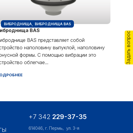
,
ВИБРОДНИЩА
ВИБРОДНИЩА BAS
иброднища BAS
Задать вопрос
иброднище BAS представляет собой
стройство наполовину выпуклой, наполовину
онусной формы. С помощью вибрации это
стройство облегчае...
ОДРОБНЕЕ
+7 342
229-37-35
614046, г. Пермь,
ул. 3-я
ТЫ