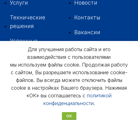
Услуги
Новости
Технические
Контакты
решения
Вакансии
Успешные
внедрения
Для улучшения работы сайта и его
взаимодействия с пользователями
мы используем файлы cookie. Продолжая работу
с сайтом, Вы разрешаете использование cookie-
файлов. Вы всегда можете отключить файлы
+7 342
229-37-35
cookie в настройках Вашего браузера. Нажимая
«ОК» вы соглашаетесь с
политикой
614046, г. Пермь,
ул. 3-я Водопроводная, д. 5А, оф. № 311,
конфиденциальности
.
312, 306
usk@usk.perm.ru
ОК
Обратная связь