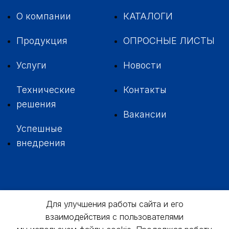
О компании
КАТАЛОГИ
Продукция
ОПРОСНЫЕ ЛИСТЫ
Услуги
Новости
Технические
Контакты
решения
Вакансии
Успешные
внедрения
+7 342
229-37-35
Для улучшения работы сайта и его
взаимодействия с пользователями
614046, г. Пермь,
ул. 3-я Водопроводная, д. 5А, оф. № 311,