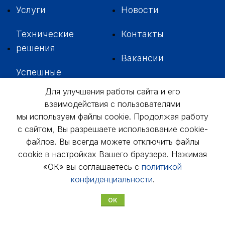
Услуги
Новости
Технические
Контакты
решения
Вакансии
Успешные
внедрения
Для улучшения работы сайта и его
взаимодействия с пользователями
мы используем файлы cookie. Продолжая работу
с сайтом, Вы разрешаете использование cookie-
файлов. Вы всегда можете отключить файлы
+7 342
229-37-35
cookie в настройках Вашего браузера. Нажимая
«ОК» вы соглашаетесь с
политикой
614046, г. Пермь,
ул. 3-я Водопроводная, д. 5А, оф. № 311,
312, 306
конфиденциальности
.
usk@usk.perm.ru
ОК
Обратная связь